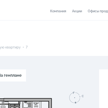
Компания
Акции
Офисы про
ую квартиру
•
7
а генплане
C