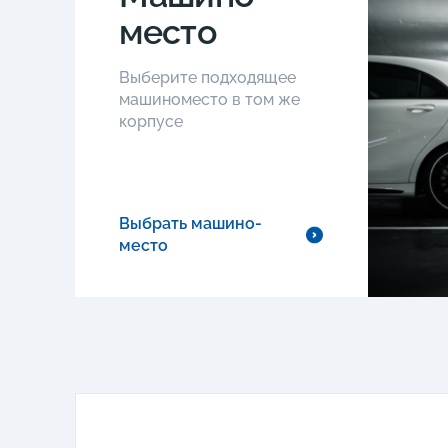
место
Выберите подходящее
машиноместо в том же
корпусе
Выбрать машино-
место