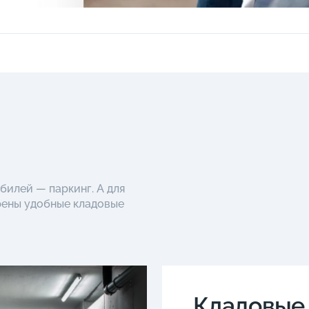
илей — паркинг. А для
рены удобные кладовые
Кладовые