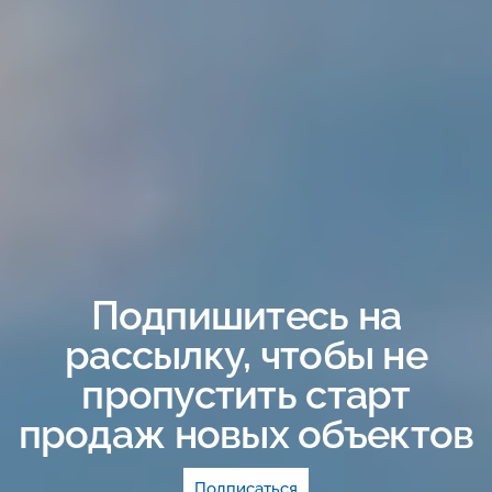
Подпишитесь на
еверная долина
рассылку, чтобы не
я дома!
пропустить старт
продаж новых объектов
20 минут от м. «Парнас»
Подписаться