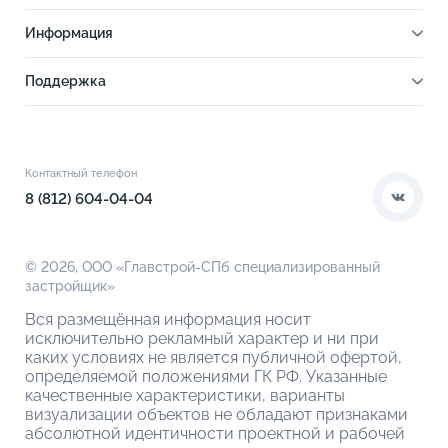
О проекте
Информация
Отделка
Новости
Инфраструктура
Поддержка
Ход строительства
Благоустройство
Документы
Книга новосела
Расположение
Контакты
Этапы сделки
Коммерческие помещения
О компании
Контактный телефон
О кладовых
8 (812) 604-04-04
© 2026,
ООО «Главстрой-СПб специализированный
застройщик»
Вся размещённая информация носит
исключительно рекламный характер и ни при
каких условиях не является публичной офертой,
определяемой положениями ГК РФ. Указанные
качественные характеристики, варианты
визуализации объектов не обладают признаками
абсолютной идентичности проектной и рабочей