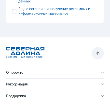
данных
.
Я даю
согласие на получение рекламных и
информационных материалов
.
О проекте
О проекте
Информация
Отделка
Новости
Инфраструктура
Поддержка
Ход строительства
Благоустройство
Документы
Книга новосела
Расположение