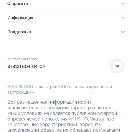
О проекте
О проекте
Информация
Отделка
Новости
Инфраструктура
Поддержка
Ход строительства
Благоустройство
Документы
Книга новосела
Расположение
Контакты
Этапы сделки
Коммерческие помещения
О компании
Контактный телефон
О кладовых
8 (812) 604-04-04
© 2026,
ООО «Главстрой-СПб специализированный
застройщик»
Вся размещённая информация носит
исключительно рекламный характер и ни при
каких условиях не является публичной офертой,
определяемой положениями ГК РФ. Указанные
качественные характеристики, варианты
визуализации объектов не обладают признаками