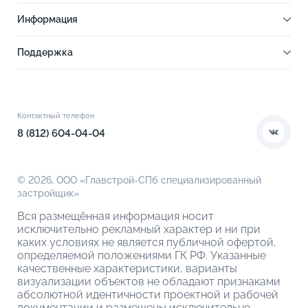
О проекте
Информация
Отделка
Новости
Инфраструктура
Поддержка
Ход строительства
Благоустройство
Документы
Книга новосела
Расположение
Контакты
Этапы сделки
Коммерческие помещения
О компании
Контактный телефон
О кладовых
8 (812) 604-04-04
© 2026,
ООО «Главстрой-СПб специализированный
застройщик»
Вся размещённая информация носит
исключительно рекламный характер и ни при
каких условиях не является публичной офертой,
определяемой положениями ГК РФ. Указанные
качественные характеристики, варианты
визуализации объектов не обладают признаками
абсолютной идентичности проектной и рабочей
документации и размещены исключительно