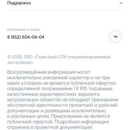
Инфраструктура
Поддержка
Ход строительства
Благоустройство
Документы
Книга новосела
Расположение
Контакты
Этапы сделки
Коммерческие помещения
О компании
Контактный телефон
О кладовых
8 (812) 604-04-04
© 2026,
ООО «Главстрой-СПб специализированный
застройщик»
Вся размещённая информация носит
исключительно рекламный характер и ни при
каких условиях не является публичной офертой,
определяемой положениями ГК РФ. Указанные
качественные характеристики, варианты
визуализации объектов не обладают признаками
абсолютной идентичности проектной и рабочей
документации и размещены исключительно
в рекламных целях. Предложение не является
публичной офертой. Подробная информация
отражена в проектной документации.