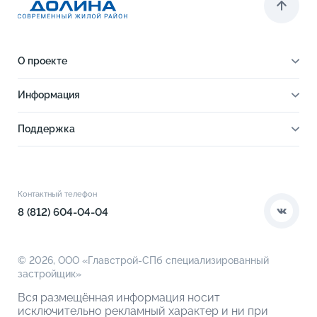
О проекте
О проекте
Информация
Отделка
Новости
Инфраструктура
Поддержка
Ход строительства
Благоустройство
Документы
Книга новосела
Расположение
Контакты
Этапы сделки
Коммерческие помещения
О компании
Контактный телефон
О кладовых
8 (812) 604-04-04
© 2026,
ООО «Главстрой-СПб специализированный
застройщик»
Вся размещённая информация носит
исключительно рекламный характер и ни при