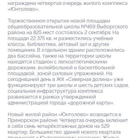
награждена четвертая очередь жилого комплекса
«Юнтолово».
Торжественное открытие новой площадки
общеобразовательной школы №469 Выборгского
района на 825 мест состоялось 2 сентября. На
площади 22 375 кв. м разместились учебные
классы, библиотека, актовый зал и другие
помещения. В отдельном здании расположились
два бассейна, также на территории школы
находятся стадион с легкоатлетическими
дорожками, волейбольной и баскетбольной
площадкой, зоной силовых упражнений. На
сегодняшний день в ЖК «Северная долина» уже
функционируют три школы и шесть детских садов,
социальная инфраструктура комплекса
развивается в рамках утвержденной
администрацией города «дорожной карты».
Новый жилой район «Юнтолово» возводится в
Приморском районе. Четвертая очередь включает
в себя семь четырёхэтажных домов на 529
квартир. Большинство зданий нового квартала
примыкают к Юнтоловскому заказнику. Жилье