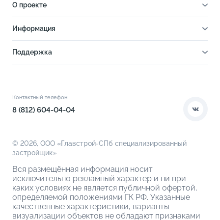
О проекте
О проекте
Информация
Отделка
Новости
Инфраструктура
Поддержка
Ход строительства
Благоустройство
Документы
Книга новосела
Расположение
Контакты
Этапы сделки
Коммерческие помещения
О компании
Контактный телефон
О кладовых
8 (812) 604-04-04
© 2026,
ООО «Главстрой-СПб специализированный
застройщик»
Вся размещённая информация носит
исключительно рекламный характер и ни при
каких условиях не является публичной офертой,
определяемой положениями ГК РФ. Указанные
качественные характеристики, варианты
визуализации объектов не обладают признаками