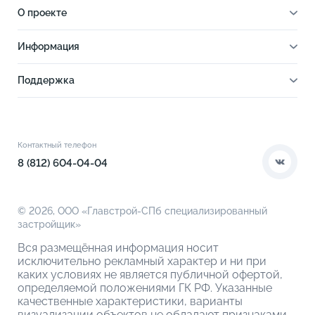
О проекте
О проекте
Информация
Отделка
Новости
Инфраструктура
Поддержка
Ход строительства
Благоустройство
Документы
Книга новосела
Расположение
Контакты
Этапы сделки
Коммерческие помещения
О компании
Контактный телефон
О кладовых
8 (812) 604-04-04
© 2026,
ООО «Главстрой-СПб специализированный
застройщик»
Вся размещённая информация носит
исключительно рекламный характер и ни при
каких условиях не является публичной офертой,
определяемой положениями ГК РФ. Указанные
качественные характеристики, варианты
визуализации объектов не обладают признаками