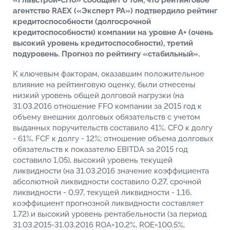
«Главстрой-СПб» сообщает о том, что рейтинговое
агентство RAEX («Эксперт РА») подтвердило рейтинг
кредитоспособности (долгосрочной
кредитоспособности) компании на уровне А+ (очень
высокий уровень кредитоспособности), третий
подуровень. Прогноз по рейтингу «стабильный».
К ключевым факторам, оказавшим положительное
влияние на рейтинговую оценку, были отнесены
низкий уровень общей долговой нагрузки (на
31.03.2016 отношение FFO компании за 2015 год к
объему внешних долговых обязательств с учетом
выданных поручительств составило 41%, CFO к долгу
- 61%, FCF к долгу - 12%; отношение объема долговых
обязательств к показателю EBITDA за 2015 год
составило 1,05), высокий уровень текущей
ликвидности (на 31.03.2016 значение коэффициента
абсолютной ликвидности составило 0,27, срочной
ликвидности - 0,97, текущей ликвидности - 1,16,
коэффициент прогнозной ликвидности составляет
1,72) и высокий уровень рентабельности (за период
31.03.2015-31.03.2016 ROA=10,2%, ROE=100,5%,