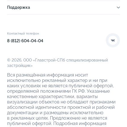
Новости
Инфраструктура
Поддержка
Ход строительства
Благоустройство
Документы
Книга новосела
Расположение
Контакты
Этапы сделки
Коммерческие помещения
О компании
Контактный телефон
О кладовых
8 (812) 604-04-04
© 2026,
ООО «Главстрой-СПб специализированный
застройщик»
Вся размещённая информация носит
исключительно рекламный характер и ни при
каких условиях не является публичной офертой,
определяемой положениями ГК РФ. Указанные
качественные характеристики, варианты
визуализации объектов не обладают признаками
абсолютной идентичности проектной и рабочей
документации и размещены исключительно
в рекламных целях. Предложение не является
публичной офертой. Подробная информация