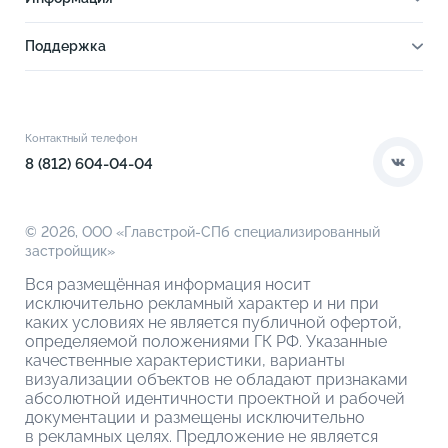
Отделка
Новости
Инфраструктура
Поддержка
Ход строительства
Благоустройство
Документы
Книга новосела
Расположение
Контакты
Этапы сделки
Коммерческие помещения
О компании
Контактный телефон
О кладовых
8 (812) 604-04-04
© 2026,
ООО «Главстрой-СПб специализированный
застройщик»
Вся размещённая информация носит
исключительно рекламный характер и ни при
каких условиях не является публичной офертой,
определяемой положениями ГК РФ. Указанные
качественные характеристики, варианты
визуализации объектов не обладают признаками
абсолютной идентичности проектной и рабочей
документации и размещены исключительно
в рекламных целях. Предложение не является