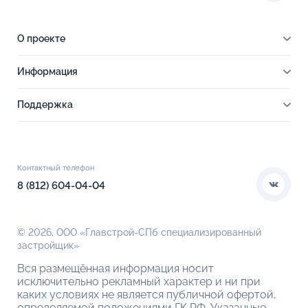
О проекте
О проекте
Информация
Отделка
Новости
Инфраструктура
Поддержка
Ход строительства
Благоустройство
Документы
Книга новосела
Расположение
Контакты
Этапы сделки
Коммерческие помещения
О компании
Контактный телефон
О кладовых
8 (812) 604-04-04
© 2026,
ООО «Главстрой-СПб специализированный
застройщик»
Вся размещённая информация носит
исключительно рекламный характер и ни при
каких условиях не является публичной офертой,
определяемой положениями ГК РФ. Указанные