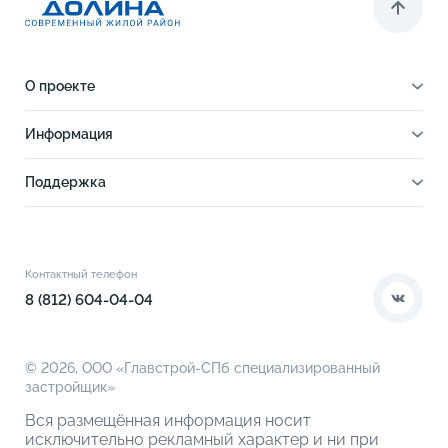
О проекте
О проекте
Информация
Отделка
Новости
Инфраструктура
Поддержка
Ход строительства
Благоустройство
Документы
Книга новосела
Расположение
Контакты
Этапы сделки
Коммерческие помещения
О компании
Контактный телефон
О кладовых
8 (812) 604-04-04
© 2026,
ООО «Главстрой-СПб специализированный
застройщик»
Вся размещённая информация носит
исключительно рекламный характер и ни при