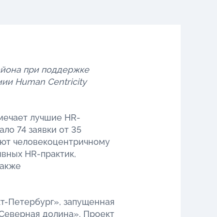
айона при поддержке
ии Human Centricity
мечает лучшие HR-
ло 74 заявки от 35
вуют человекоцентричному
вных HR-практик,
также
т-Петербург», запущенная
Северная долина». Проект