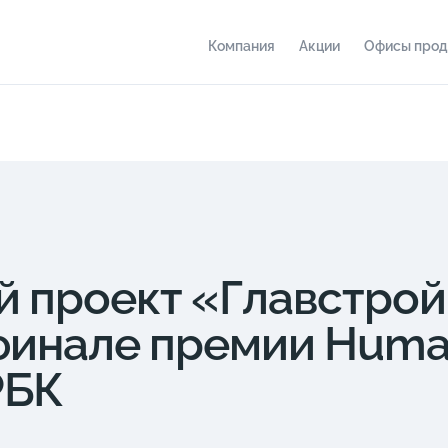
Компания
Акции
Офисы про
 проект «Главстрой
финале премии Human
РБК