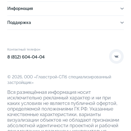
О проекте
Информация
Отделка
Новости
Инфраструктура
Поддержка
Ход строительства
Благоустройство
Документы
Книга новосела
Расположение
Контакты
Этапы сделки
Коммерческие помещения
О компании
Контактный телефон
О кладовых
8 (812) 604-04-04
© 2026,
ООО «Главстрой-СПб специализированный
застройщик»
Вся размещённая информация носит
исключительно рекламный характер и ни при
каких условиях не является публичной офертой,
определяемой положениями ГК РФ. Указанные
качественные характеристики, варианты
визуализации объектов не обладают признаками
абсолютной идентичности проектной и рабочей