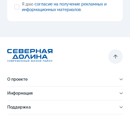
Я даю
согласие на получение рекламных и
информационных материалов
.
О проекте
О проекте
Информация
Отделка
Новости
Инфраструктура
Поддержка
Ход строительства
Благоустройство
Документы
Книга новосела
Расположение
Контакты
Этапы сделки
Коммерческие помещения