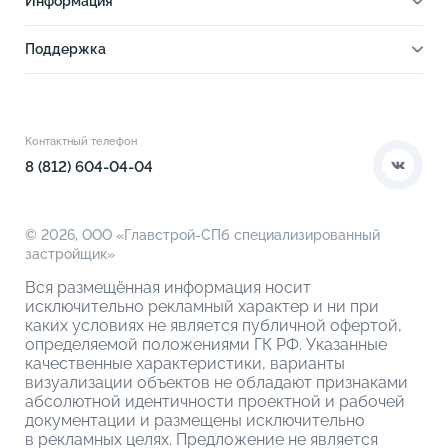
Информация
Отделка
Новости
Инфраструктура
Поддержка
Ход строительства
Благоустройство
Документы
Книга новосела
Расположение
Контакты
Этапы сделки
Коммерческие помещения
О компании
Контактный телефон
О кладовых
8 (812) 604-04-04
© 2026,
ООО «Главстрой-СПб специализированный
застройщик»
Вся размещённая информация носит
исключительно рекламный характер и ни при
каких условиях не является публичной офертой,
определяемой положениями ГК РФ. Указанные
качественные характеристики, варианты
визуализации объектов не обладают признаками
абсолютной идентичности проектной и рабочей
документации и размещены исключительно
в рекламных целях. Предложение не является