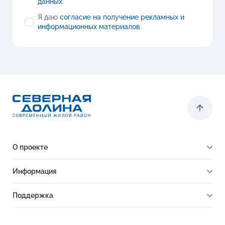
данных
.
Я даю
согласие на получение рекламных и
информационных материалов
.
О проекте
О проекте
Информация
Отделка
Новости
Инфраструктура
Поддержка
Ход строительства
Благоустройство
Документы
Книга новосела
Расположение