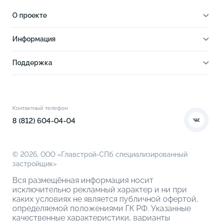
О проекте
О проекте
Информация
Отделка
Новости
Инфраструктура
Поддержка
Ход строительства
Благоустройство
Документы
Книга новосела
Расположение
Контакты
Этапы сделки
Коммерческие помещения
О компании
Контактный телефон
О кладовых
8 (812) 604-04-04
© 2026,
ООО «Главстрой-СПб специализированный
застройщик»
Вся размещённая информация носит
исключительно рекламный характер и ни при
каких условиях не является публичной офертой,
определяемой положениями ГК РФ. Указанные
качественные характеристики, варианты