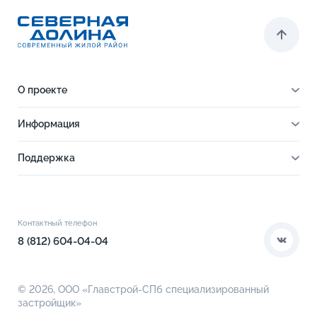
О проекте
О проекте
Информация
Отделка
Новости
Инфраструктура
Поддержка
Ход строительства
Благоустройство
Документы
Книга новосела
Расположение
Контакты
Этапы сделки
Коммерческие помещения
О компании
Контактный телефон
О кладовых
8 (812) 604-04-04
© 2026,
ООО «Главстрой-СПб специализированный
застройщик»