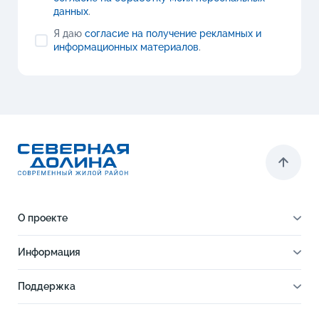
данных
.
Я даю
согласие на получение рекламных и
информационных материалов
.
О проекте
О проекте
Информация
Отделка
Новости
Инфраструктура
Поддержка
Ход строительства
Благоустройство
Документы
Книга новосела