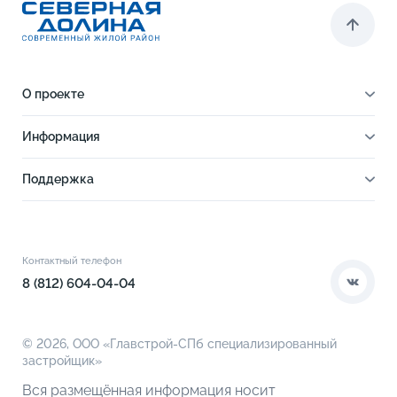
О проекте
О проекте
Информация
Отделка
Новости
Инфраструктура
Поддержка
Ход строительства
Благоустройство
Документы
Книга новосела
Расположение
Контакты
Этапы сделки
Коммерческие помещения
О компании
Контактный телефон
О кладовых
8 (812) 604-04-04
© 2026,
ООО «Главстрой-СПб специализированный
застройщик»
Вся размещённая информация носит