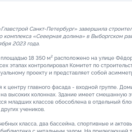
Главстрой Санкт-Петербург» завершила строител
о комплекса «Северная долина» в Выборгском ра
ября 2023 года.
площадью 18 350 м² расположено на улице Фёдор
сех этапах контролировал Комитет по строительс
уальному проекту и представляет собой асиммет
 к центру главного фасада - входной группе. До
на высоких колоннах. Здание имеет смешанную э
хся младших классов обособлена в отдельный бло
других учеников.
чебных класса, два бассейна, спортивные и актовы
 библиотека с читальным залом. На прилегающей