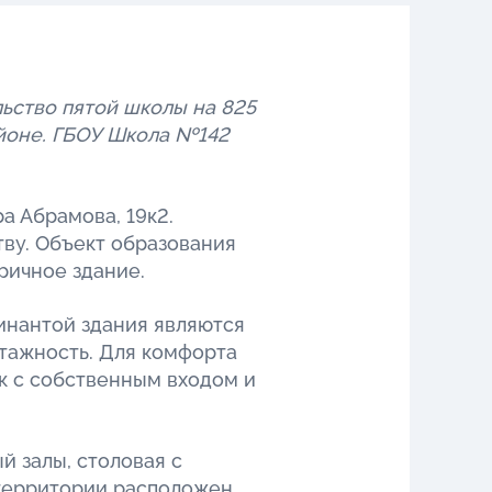
ьство пятой школы на 825
йоне. ГБОУ Школа №142
а Абрамова, 19к2.
тву. Объект образования
ричное здание.
минантой здания являются
тажность. Для комфорта
к с собственным входом и
й залы, столовая с
 территории расположен