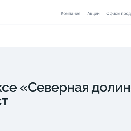
Компания
Акции
Офисы про
се «Северная долина
ст