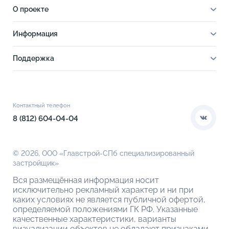
О проекте
О проекте
Информация
Отделка
Новости
Инфраструктура
Поддержка
Ход строительства
Благоустройство
Документы
Книга новосела
Расположение
Контакты
Этапы сделки
Коммерческие помещения
О компании
Контактный телефон
О кладовых
8 (812) 604-04-04
© 2026,
ООО «Главстрой-СПб специализированный
застройщик»
Вся размещённая информация носит
исключительно рекламный характер и ни при
каких условиях не является публичной офертой,
определяемой положениями ГК РФ. Указанные
качественные характеристики, варианты
визуализации объектов не обладают признаками