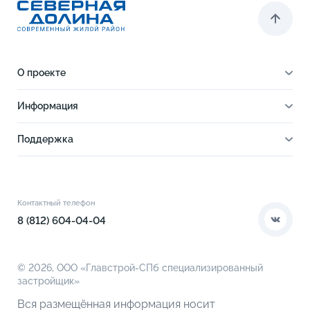
О проекте
О проекте
Информация
Отделка
Новости
Инфраструктура
Поддержка
Ход строительства
Благоустройство
Документы
Книга новосела
Расположение
Контакты
Этапы сделки
Коммерческие помещения
О компании
Контактный телефон
О кладовых
8 (812) 604-04-04
© 2026,
ООО «Главстрой-СПб специализированный
застройщик»
Вся размещённая информация носит