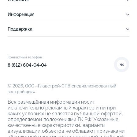
О проекте
Информация
Отделка
Новости
Инфраструктура
Поддержка
Ход строительства
Благоустройство
Документы
Книга новосела
Расположение
Контакты
Этапы сделки
Коммерческие помещения
О компании
Контактный телефон
О кладовых
8 (812) 604-04-04
© 2026,
ООО «Главстрой-СПб специализированный
застройщик»
Вся размещённая информация носит
исключительно рекламный характер и ни при
каких условиях не является публичной офертой,
определяемой положениями ГК РФ. Указанные
качественные характеристики, варианты
визуализации объектов не обладают признаками
абсолютной идентичности проектной и рабочей