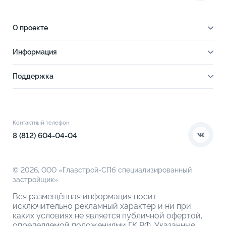
О проекте
О проекте
Информация
Отделка
Новости
Инфраструктура
Поддержка
Ход строительства
Благоустройство
Документы
Книга новосела
Расположение
Контакты
Этапы сделки
Коммерческие помещения
О компании
Контактный телефон
О кладовых
8 (812) 604-04-04
© 2026,
ООО «Главстрой-СПб специализированный
застройщик»
Вся размещённая информация носит
исключительно рекламный характер и ни при
каких условиях не является публичной офертой,
определяемой положениями ГК РФ. Указанные