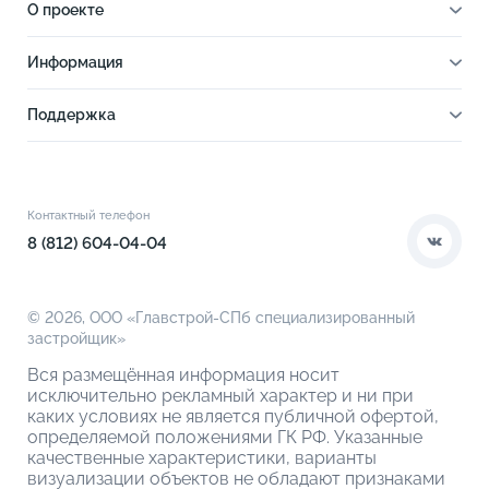
О проекте
О проекте
Информация
Отделка
Новости
Инфраструктура
Поддержка
Ход строительства
Благоустройство
Документы
Книга новосела
Расположение
Контакты
Этапы сделки
Коммерческие помещения
О компании
Контактный телефон
О кладовых
8 (812) 604-04-04
© 2026,
ООО «Главстрой-СПб специализированный
застройщик»
Вся размещённая информация носит
исключительно рекламный характер и ни при
каких условиях не является публичной офертой,
определяемой положениями ГК РФ. Указанные
качественные характеристики, варианты
визуализации объектов не обладают признаками