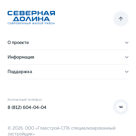
О проекте
О проекте
Информация
Отделка
Новости
Инфраструктура
Поддержка
Ход строительства
Благоустройство
Документы
Книга новосела
Расположение
Контакты
Этапы сделки
Коммерческие помещения
О компании
Контактный телефон
О кладовых
8 (812) 604-04-04
© 2026,
ООО «Главстрой-СПб специализированный
застройщик»