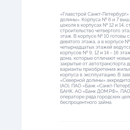
«Главстрой Санкт-Петербург» 
долины». Корпуса № 6 и 7 вы
цоколя в корпусах № 12 и 14,
строительство четвертого эта
этаж. В корпусе № 10 готовы 
девятого этажа, а в корпусе 
четырнадцатых этажей ведутся в
корпусов № 9, 12 и 14 – 16 э
дома, которые отличают новые
закрытые от автотранспорта д
варианты приобретения жилья:
корпуса в эксплуатацию. В за
«Северной долины» аккредито
(АО), ПАО «Банк «Санкт-Петер
БАНК, АО «Банк ДОМ.РФ», ПАО
операторе ряда городских це
беспроцентного займа.