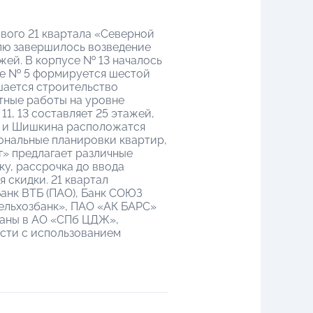
вого 21 квартала «Северной
елю завершилось возведение
жей. В корпусе № 13 началось
усе № 5 формируется шестой
шается строительство
тные работы на уровне
11, 13 составляет 25 этажей,
ой и Шишкина расположатся
ональные планировки квартир,
г» предлагает различные
у, рассрочка до ввода
 скидки. 21 квартал
анк ВТБ (ПАО), Банк СОЮЗ
сельхозбанк», ПАО «АК БАРС»
ваны в АО «СПб ЦДЖ»,
сти с использованием