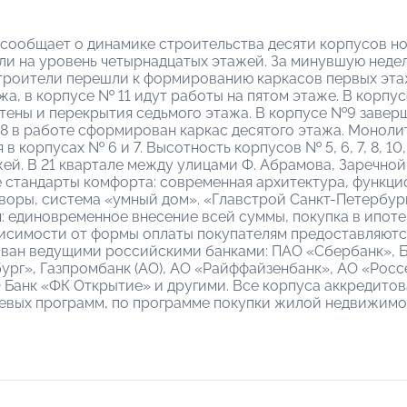
сообщает о динамике строительства десяти корпусов но
шли на уровень четырнадцатых этажей. За минувшую нед
 строители перешли к формированию каркасов первых эта
жа, в корпусе № 11 идут работы на пятом этаже. В корп
стены и перекрытия седьмого этажа. В корпусе №9 завер
№8 в работе сформирован каркас десятого этажа. Моноли
 корпусах № 6 и 7. Высотность корпусов № 5, 6, 7, 8, 10, 
тажей. В 21 квартале между улицами Ф. Абрамова, Заречн
 стандарты комфорта: современная архитектура, функци
воры, система «умный дом». «Главстрой Санкт-Петербур
 единовременное внесение всей суммы, покупка в ипотек
висимости от формы оплаты покупателям предоставляются
ван ведущими российскими банками: ПАО «Сбербанк», Б
бург», Газпромбанк (АО), АО «Райффайзенбанк», АО «Рос
 Банк «ФК Открытие» и другими. Все корпуса аккредито
левых программ, по программе покупки жилой недвижимо