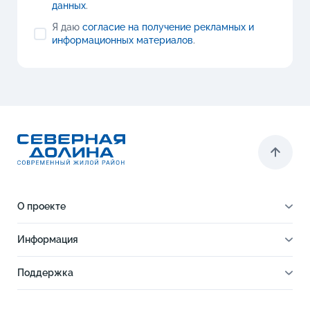
данных
.
Я даю
согласие на получение рекламных и
информационных материалов
.
О проекте
О проекте
Информация
Отделка
Новости
Инфраструктура
Поддержка
Ход строительства
Благоустройство
Документы
Книга новосела
Расположение