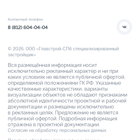
Документы
Книга новосела
Расположение
Контакты
Этапы сделки
Коммерческие помещения
О компании
Контактный телефон
О кладовых
8 (812) 604-04-04
© 2026,
ООО «Главстрой-СПб специализированный
застройщик»
Вся размещённая информация носит
исключительно рекламный характер и ни при
каких условиях не является публичной офертой,
определяемой положениями ГК РФ. Указанные
качественные характеристики, варианты
визуализации объектов не обладают признаками
абсолютной идентичности проектной и рабочей
документации и размещены исключительно
в рекламных целях. Предложение не является
публичной офертой. Подробная информация
отражена в проектной документации.
Согласие на обработку персональных данных