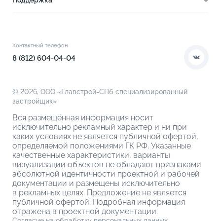
Поддержка
Ход строительства
Октябрь 2022
Благоустройство
Документы
Книга новосела
Расположение
Контакты
Сентябрь 2022
Этапы сделки
Коммерческие помещения
О компании
Контактный телефон
О кладовых
Август 2022
8 (812) 604-04-04
Июль 2022
© 2026,
ООО «Главстрой-СПб специализированный
Июнь 2022
застройщик»
Вся размещённая информация носит
Май 2022
исключительно рекламный характер и ни при
каких условиях не является публичной офертой,
Апрель 2022
определяемой положениями ГК РФ. Указанные
качественные характеристики, варианты
визуализации объектов не обладают признаками
Март 2022
абсолютной идентичности проектной и рабочей
документации и размещены исключительно
Февраль 2022
в рекламных целях. Предложение не является
публичной офертой. Подробная информация
Январь 2022
отражена в проектной документации.
Согласие на обработку персональных данных